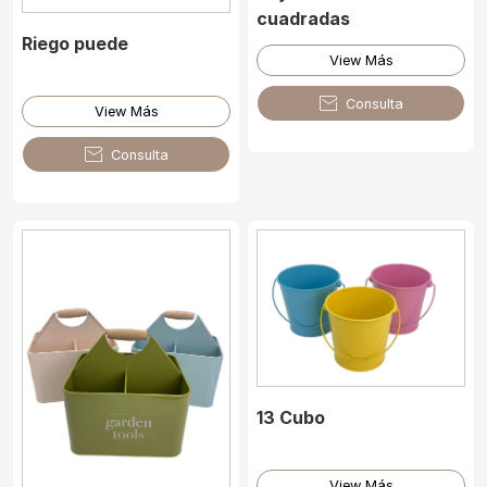
cuadradas
Riego puede
View Más

Consulta
View Más

Consulta
13 Cubo
View Más